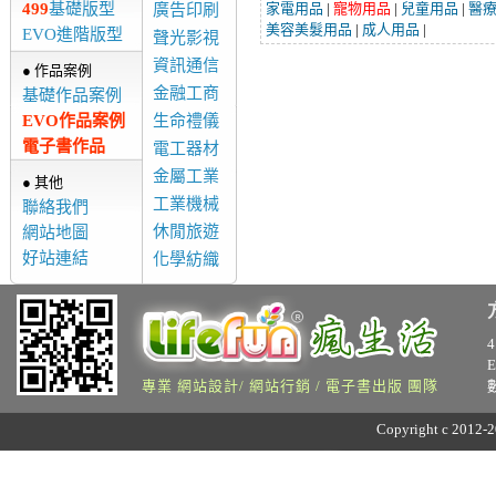
499
基礎版型
家電用品
|
寵物用品
|
兒童用品
|
醫
廣告印刷
美容美髮用品
|
成人用品
|
EVO進階版型
聲光影視
資訊通信
● 作品案例
金融工商
基礎作品案例
EVO作品案例
生命禮儀
電子書作品
電工器材
金屬工業
● 其他
工業機械
聯絡我們
休閒旅遊
網站地圖
好站連結
化學紡織
專業 網站設計/ 網站行銷 / 電子書出版 團隊
Copyright c 2012-