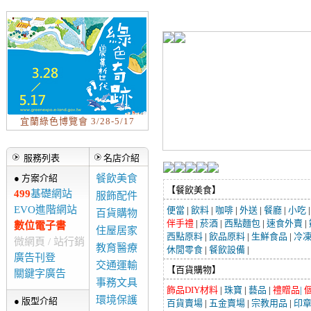
宜蘭綠色博覽會 3/28-5/17
服務列表
名店介紹
● 方案介紹
餐飲美食
【餐飲美食】
499
基礎網站
服飾配件
EVO進階網站
便當
|
飲料
|
咖啡
|
外送
|
餐廳
|
小吃
百貨購物
伴手禮
|
菸酒
|
西點麵包
|
速食外賣
|
數位電子書
住屋居家
西點原料
|
飲品原料
|
生鮮食品
|
冷
微網頁 / 站行銷
教育醫療
休閒零食
|
餐飲設備
|
廣告刊登
交通運輸
【百貨購物】
關鍵字廣告
事務文具
飾品DIY材料
|
珠寶
|
藝品
|
禮贈品
|
環境保護
● 版型介紹
百貨賣場
|
五金賣場
|
宗教用品
|
印